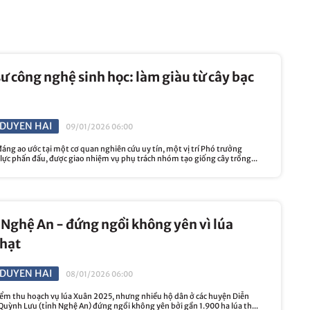
ư công nghệ sinh học: làm giàu từ cây bạc
DUYEN HAI
09/01/2026 06:00
áng ao ước tại một cơ quan nghiên cứu uy tín, một vị trí Phó trưởng
lực phấn đấu, được giao nhiệm vụ phụ trách nhóm tạo giống cây trồng...
Nghệ An - đứng ngồi không yên vì lúa
 hạt
DUYEN HAI
08/01/2026 06:00
iểm thu hoạch vụ lúa Xuân 2025, nhưng nhiều hộ dân ở các huyện Diễn
Quỳnh Lưu (tỉnh Nghệ An) đứng ngồi không yên bởi gần 1.900 ha lúa th...