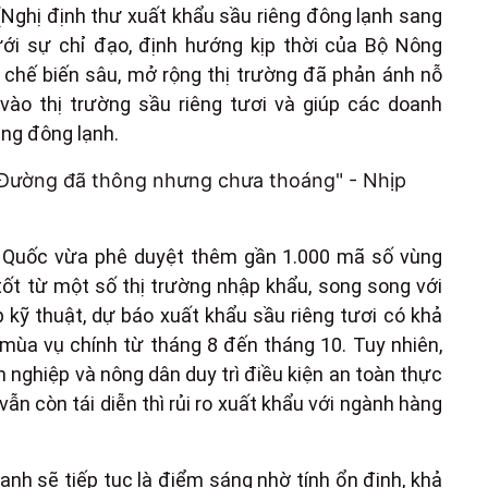
(Nghị định thư xuất khẩu sầu riêng đông lạnh sang
ưới sự chỉ đạo, định hướng kịp thời của Bộ Nông
 chế biến sâu, mở rộng thị trường đã phản ánh nỗ
ào thị trường sầu riêng tươi và giúp các doanh
êng đông lạnh.
g Quốc vừa phê duyệt thêm gần 1.000 mã số vùng
tốt từ một số thị trường nhập khẩu, song song với
p kỹ thuật, dự báo xuất khẩu sầu riêng tươi có khả
o mùa vụ chính từ tháng 8 đến tháng 10. Tuy nhiên,
 nghiệp và nông dân duy trì điều kiện an toàn thực
n còn tái diễn thì rủi ro xuất khẩu với ngành hàng
ạnh sẽ tiếp tục là điểm sáng nhờ tính ổn định, khả