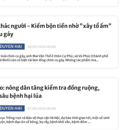
hác người - Kiếm bộn tiền nhờ "xây tổ ấm"
u gáy
DUYEN HAI
08/01/2026 06:00
loài chim cu gáy, anh Mai Văn Thể ở thôn Cự Phú, xã Vũ Phúc (thành phố
ái Bình) còn có biệt tài làm lồng chim cu gáy. Những tác phẩm ma...
: nông dân tăng kiểm tra đồng ruộng,
sâu bệnh hại lúa
DUYEN HAI
07/01/2026 06:00
 cục Trồng trọt và Bảo vệ thực vật Hà Nội, dự báo thời gian tới, một số sinh
uột, bệnh đạo ôn cổ bông, bọ rầy, bệnh khô vằn, bệnh đốm ...