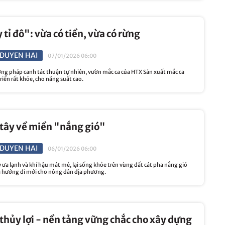
 tỉ đô": vừa có tiền, vừa có rừng
DUYEN HAI
07/01/2026 06:00
g pháp canh tác thuận tự nhiên, vườn mắc ca của HTX Sản xuất mắc ca
iển rất khỏe, cho năng suất cao.
tây về miền "nắng gió"
DUYEN HAI
06/01/2026 06:00
ây ưa lạnh và khí hậu mát mẻ, lại sống khỏe trên vùng đất cát pha nắng gió
 hướng đi mới cho nông dân địa phương.
 thủy lợi - nền tảng vững chắc cho xây dựng