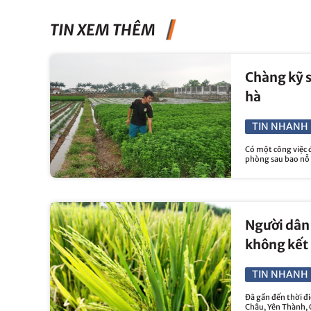
TIN XEM THÊM
Chàng kỹ s
hà
TIN NHANH 
Có một công việc đ
phòng sau bao nỗ 
Người dân 
không kết
TIN NHANH 
Đã gần đến thời đ
Châu, Yên Thành, 