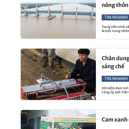
nông thôn
TIN NHANH 
Trong tiến trình 
là một trong những
Chân dung
sáng chế
TIN NHANH 
Với niềm đam mê s
Công Sỹ, anh Trần 
Cam xanh n