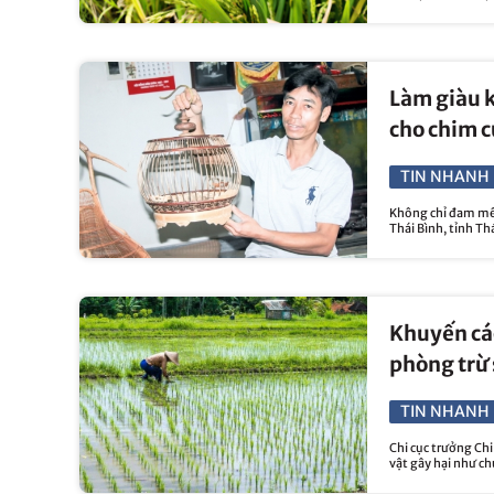
Làm giàu k
cho chim c
TIN NHANH 
Không chỉ đam mê 
Thái Bình, tỉnh Th
Khuyến cáo
phòng trừ 
TIN NHANH 
Chi cục trưởng Chi
vật gây hại như ch