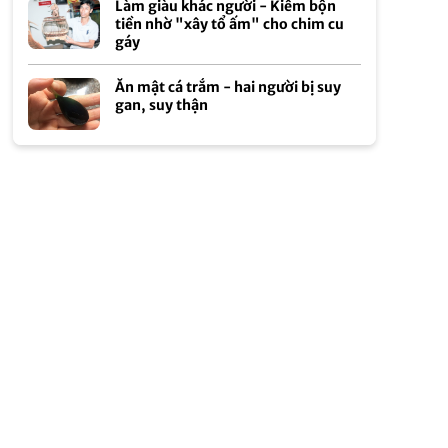
Làm giàu khác người - Kiếm bộn
tiền nhờ "xây tổ ấm" cho chim cu
gáy
Ăn mật cá trắm - hai người bị suy
gan, suy thận