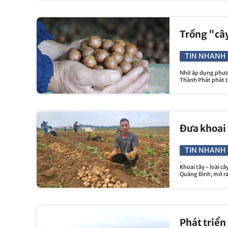
Trồng "cây
TIN NHANH 
Nhờ áp dụng phươn
Thành Phát phát tr
Đưa khoai 
TIN NHANH 
Khoai tây - loài c
Quảng Bình, mở ra
Phát triển