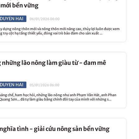
 mới bền vững
DUYEN HAI
06/01/2026 06:00
xây dựng nông thôn mới và nông thôn mới nâng cao, thủy lợi luôn được xem
 trụ cột hạ tầng thiết yếu, đóng vai trò bảo đảm cho sản xuất ...
 những lão nông làm giàu từ - đam mê
DUYEN HAI
05/01/2026 06:00
áng chế, ham học hỏi, những lão nông như anh Phạm Văn Hát, anh Phan
Quang Sơn... đã tự làm giàu bằng chính đôi tay của mình với những s...
ghĩa tình - giải cứu nông sản bền vững