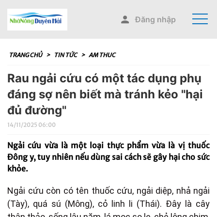
Đăng nhập
TRANG CHỦ
>
TIN TỨC
>
AM THUC
Rau ngải cứu có một tác dụng phụ
đáng sợ nên biết mà tránh kẻo "hại
đủ đường"
14/11/2025 06:00
Ngải cứu vừa là một loại thực phẩm vừa là vị thuốc
Đông y, tuy nhiên nếu dùng sai cách sẽ gây hại cho sức
khỏe.
Ngải cứu còn có tên thuốc cứu, ngải diệp, nhả ngải
(Tày), quá sú (Mông), cỏ linh li (Thái). Đây là cây
thân thảo, sống lâu năm, lá mọc so le, chẻ lông chim,