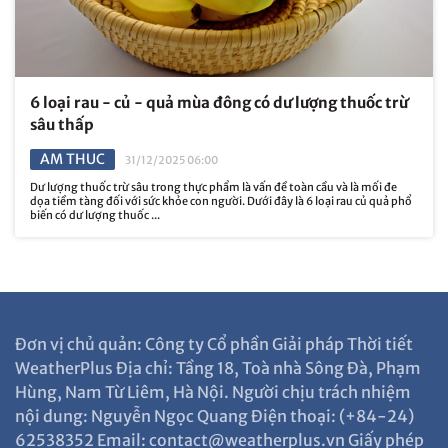
6 loại rau - củ - quả mùa đông có dư lượng thuốc trừ
sâu thấp
AM THUC
31/12/2025 06:00
Dư lượng thuốc trừ sâu trong thực phẩm là vấn đề toàn cầu và là mối đe
dọa tiềm tàng đối với sức khỏe con người. Dưới đây là 6 loại rau củ quả phổ
biến có dư lượng thuốc ...
Đơn vị chủ quản: Công ty Cổ phần Giải pháp Thời tiết
WeatherPlus Địa chỉ: Tầng 18, Toà nhà Sông Đà, Phạm
Hùng, Nam Từ Liêm, Hà Nội. Người chịu trách nhiệm
nội dung: Nguyễn Ngọc Quang Điện thoại: (+84-24)
62538352 Email: contact@weatherplus.vn Giấy phép