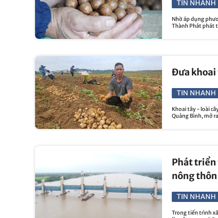
TIN NHANH 
Nhờ áp dụng phươn
Thành Phát phát tr
Đưa khoai 
TIN NHANH 
Khoai tây - loài c
Quảng Bình, mở ra
Phát triển
nông thôn
TIN NHANH 
Trong tiến trình 