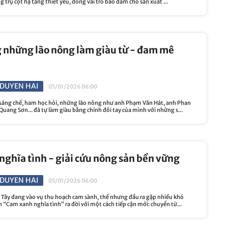
 trụ cột hạ tầng thiết yếu, đóng vai trò bảo đảm cho sản xuất ...
 những lão nông làm giàu từ - đam mê
DUYEN HAI
05/01/2026 06:00
áng chế, ham học hỏi, những lão nông như anh Phạm Văn Hát, anh Phan
Quang Sơn... đã tự làm giàu bằng chính đôi tay của mình với những s...
ghĩa tình - giải cứu nông sản bền vững
DUYEN HAI
05/01/2026 06:00
n Tây đang vào vụ thu hoạch cam sành, thế nhưng đầu ra gặp nhiều khó
 “Cam xanh nghĩa tình” ra đời với một cách tiếp cận mới: chuyển từ...