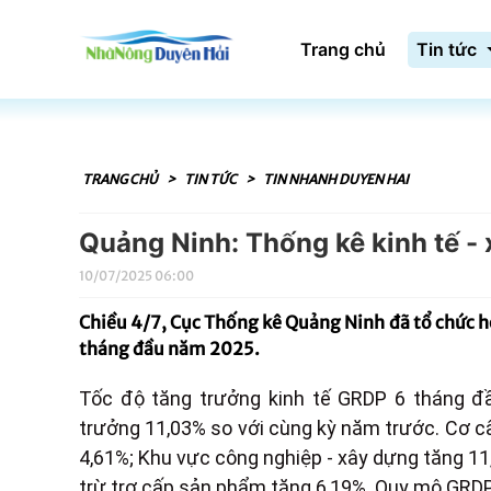
Trang chủ
Tin tức
TRANG CHỦ
>
TIN TỨC
>
TIN NHANH DUYEN HAI
Quảng Ninh: Thống kê kinh tế - 
10/07/2025 06:00
Chiều 4/7, Cục Thống kê Quảng Ninh đã tổ chức họp
tháng đầu năm 2025.
Tốc độ tăng trưởng kinh tế GRDP 6 tháng 
trưởng 11,03% so với cùng kỳ năm trước. Cơ cấ
4,61%; Khu vực công nghiệp - xây dựng tăng 1
trừ trợ cấp sản phẩm tăng 6,19%. Quy mô GRDP