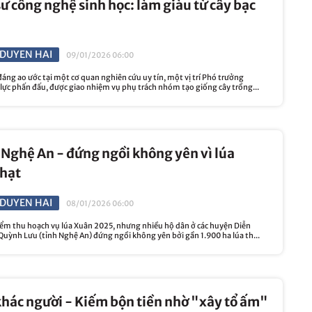
ư công nghệ sinh học: làm giàu từ cây bạc
DUYEN HAI
09/01/2026 06:00
áng ao ước tại một cơ quan nghiên cứu uy tín, một vị trí Phó trưởng
lực phấn đấu, được giao nhiệm vụ phụ trách nhóm tạo giống cây trồng...
Nghệ An - đứng ngồi không yên vì lúa
 hạt
DUYEN HAI
08/01/2026 06:00
iểm thu hoạch vụ lúa Xuân 2025, nhưng nhiều hộ dân ở các huyện Diễn
Quỳnh Lưu (tỉnh Nghệ An) đứng ngồi không yên bởi gần 1.900 ha lúa th...
hác người - Kiếm bộn tiền nhờ "xây tổ ấm"