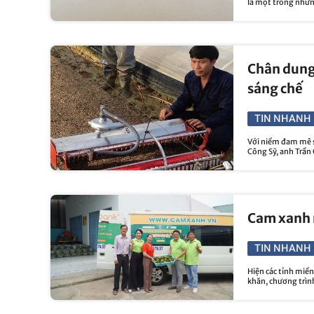
là một trong những
Chân dung
sáng chế
TIN NHANH 
Với niềm đam mê s
Công Sỹ, anh Trần 
Cam xanh n
TIN NHANH 
Hiện các tỉnh miề
khăn, chương trình