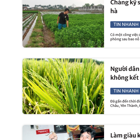
Chàng kỹ s
hà
TIN NHANH 
Có một công việc đ
phòng sau bao nỗ 
Người dân 
không kết
TIN NHANH 
Đã gần đến thời đ
Châu, Yên Thành, 
Làm giàu k