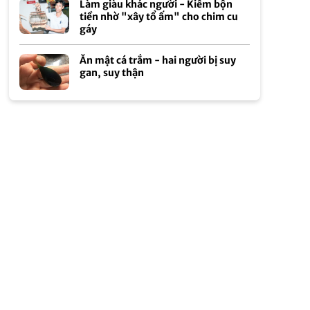
Làm giàu khác người - Kiếm bộn
tiền nhờ "xây tổ ấm" cho chim cu
gáy
Ăn mật cá trắm - hai người bị suy
gan, suy thận