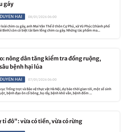
u gáy
DUYEN HAI
08/01/2026 06:00
loài chim cu gáy, anh Mai Văn Thể ở thôn Cự Phú, xã Vũ Phúc (thành phố
ái Bình) còn có biệt tài làm lồng chim cu gáy. Những tác phẩm ma...
: nông dân tăng kiểm tra đồng ruộng,
sâu bệnh hại lúa
DUYEN HAI
07/01/2026 06:00
 cục Trồng trọt và Bảo vệ thực vật Hà Nội, dự báo thời gian tới, một số sinh
uột, bệnh đạo ôn cổ bông, bọ rầy, bệnh khô vằn, bệnh đốm ...
 tỉ đô": vừa có tiền, vừa có rừng