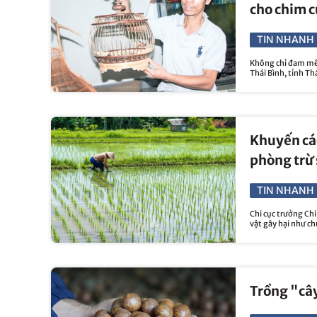
cho chim c
TIN NHANH 
Không chỉ đam mê 
Thái Bình, tỉnh Th
Khuyến cáo
phòng trừ 
TIN NHANH 
Chi cục trưởng Chi
vật gây hại như ch
Trồng "cây