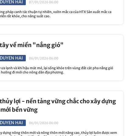
DUYEN HAI
07/01/2026 06:00
g pháp canh tác thuận tự nhiên, vườn mắc ca của HTX Sản xuất mắc ca
iển rất khỏe, cho năng suất cao.
tây về miền "nắng gió"
DUYEN HAI
06/01/2026 06:00
ây ưa lạnh và khí hậu mát mẻ, lại sống khỏe trên vùng đất cát pha nắng gió
 hướng đi mới cho nông dân địa phương.
 thủy lợi - nền tảng vững chắc cho xây dựng
 mới bền vững
DUYEN HAI
06/01/2026 06:00
xây dựng nông thôn mới và nông thôn mới nâng cao, thủy lợi luôn được xem